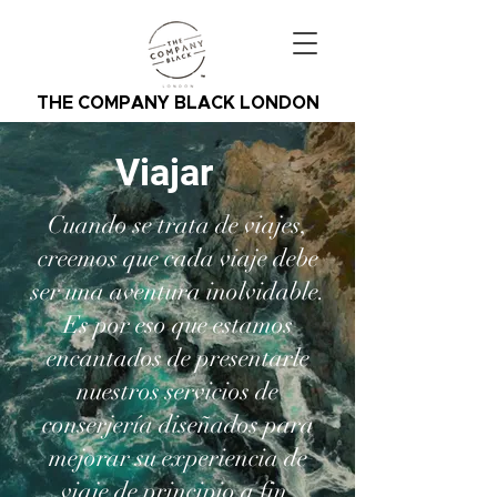
THE COMPANY BLACK LONDON
Viajar
Cuando se trata de viajes,
creemos que cada viaje debe
ser una aventura inolvidable.
Es por eso que estamos
encantados de presentarle
nuestros servicios de
conserjería diseñados para
mejorar su experiencia de
viaje de principio a fin.