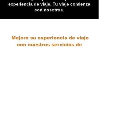
experiencia de viaje. Tu viaje comienza
con nosotros.
Mejore su experiencia de viaje
con nuestros servicios de
conserjería
Cuando se trata de viajes, creemos que
cada viaje debe ser una aventura
inolvidable. Es por eso que estamos
encantados de presentarle nuestros
servicios de conserjería diseñados para
mejorar su experiencia de viaje de
principio a fin.
En La Empresa Negra entendemos que
planificar un viaje puede resultar