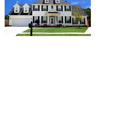
Podemos proporcionar guardias
de seguridad para proteger a su
gente, sus activos y su
información. Nuestros guardias de
seguridad están altamente
capacitados y tienen experiencia, y
están equipados con los últimos
equipos de seguridad.
Entendemos que la seguridad y la escolta
son inversiones importantes y estamos
comprometidos a brindarles a nuestros