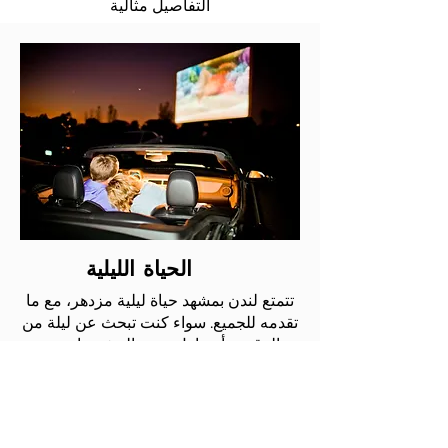
التفاصيل مثالية
الحياة الليلية
تتمتع لندن بمشهد حياة ليلية مزدهر، مع ما
تقدمه للجميع. سواء كنت تبحث عن ليلة من
الرقص، أو تناول بعض المشروبات مع
الأصدقاء، أو عرض موسيقي مباشر، فمن
المؤكد أنك ستجد ذلك في لندن. بغض النظر
عن ذوقك، فمن المؤكد أنك ستجد ما يرضيك
في المطاعم وأماكن الحياة الليلية في لندن.