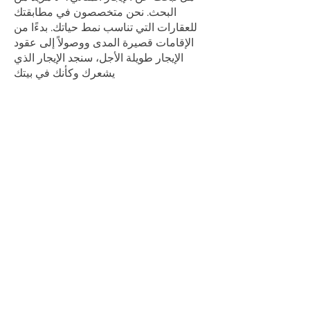
البحث. نحن متخصصون في مطابقتك
للعقارات التي تناسب نمط حياتك. بدءًا من
الإقامات قصيرة المدى ووصولاً إلى عقود
الإيجار طويلة الأجل، سنجد الإيجار الذي
يشعرك وكأنك في بيتك
خدمات الإدارة
راحة البال، وإدارة الممتلكات
أيها المستثمرون، نحن ندعمكم. تتعامل