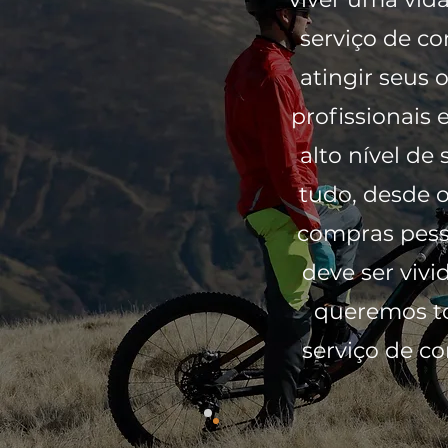
serviço de co
atingir seus
profissionais 
alto nível de
tudo, desde 
compras pess
deve ser viv
queremos to
serviço de c