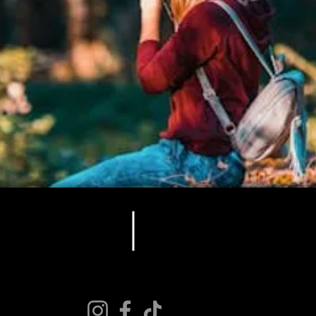
es, Reino Unido
TCBLONDON.COM
2023.
©
44 (0) 203 576 4276
Todos os direitos reservados.
:
hello@tcblondon.com