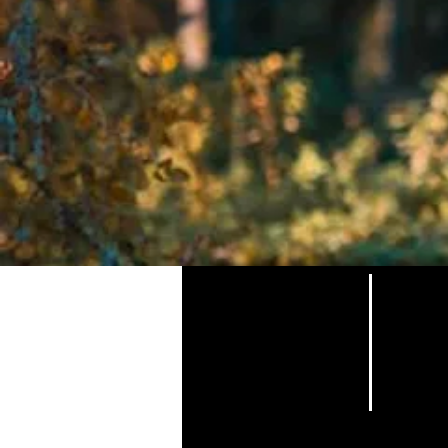
Londr
Sobre nós
Tel: +
Contate-
E-mail
nos
T & C