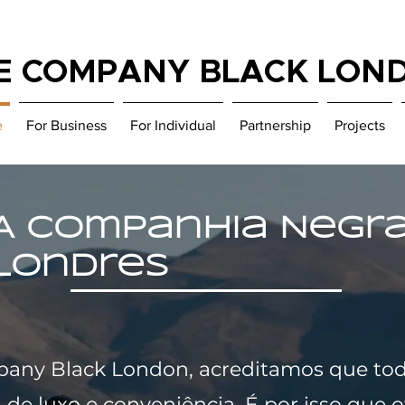
E COMPANY BLACK LON
e
For Business
For Individual
Partnership
Projects
A Companhia Negr
Londres
any Black London, acreditamos que t
a de luxo e conveniência. É por isso que