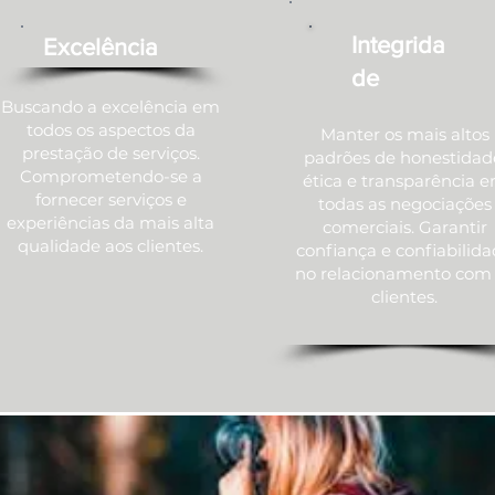
Integrida
Excelência
de
Buscando a excelência em
todos os aspectos da
Manter os mais altos
prestação de serviços.
padrões de honestidad
Comprometendo-se a
ética e transparência 
fornecer serviços e
todas as negociações
experiências da mais alta
comerciais. Garantir
qualidade aos clientes.
confiança e confiabilid
no relacionamento com
clientes.