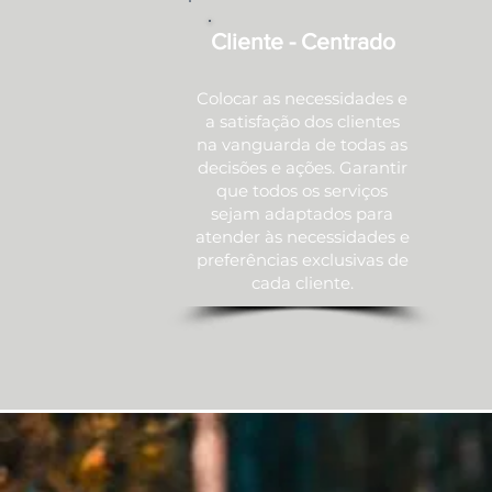
Cliente - Centrado
Colocar as necessidades e
a satisfação dos clientes
na vanguarda de todas as
decisões e ações. Garantir
que todos os serviços
sejam adaptados para
atender às necessidades e
preferências exclusivas de
cada cliente.