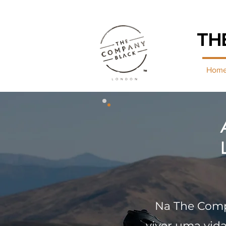
TH
Hom
Na The Comp
viver uma vid