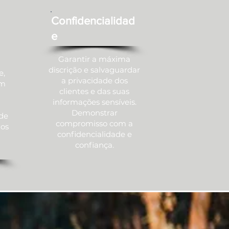
Confidencialidad
e
Garantir a máxima
discrição e salvaguardar
e,
a privacidade dos
em
clientes e das suas
informações sensíveis.
Demonstrar
ade
compromisso com a
 os
confidencialidade e
confiança.