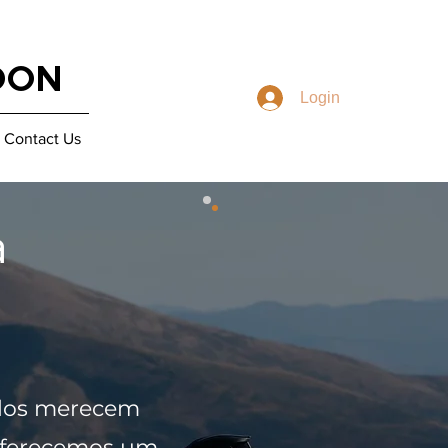
DON
Login
Contact Us
a
odos merecem
 oferecemos um